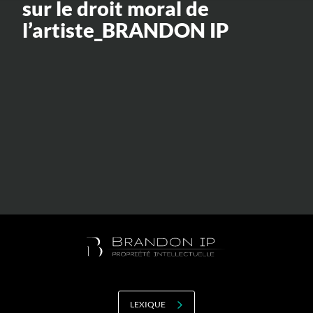
sur le droit moral de
Valorisation
l’artiste_BRANDON IP
Douanes
RGPD
Formation
Histoire
De A à Z, ou presque
La différence
Nos distinctions
Réseau international
Nos partenaires
LEXIQUE