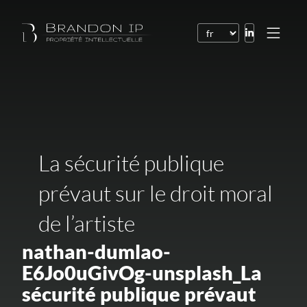
Brevets
Marques
Dessins et modèles
Droit de l’Internet
La sécurité publique
Noms de domaine
prévaut sur le droit moral
Droits d’auteur
de l’artiste
Logiciels
nathan-dumlao-
Contrats
E6Jo0uGivOg-unsplash_La
Litiges
sécurité publique prévaut