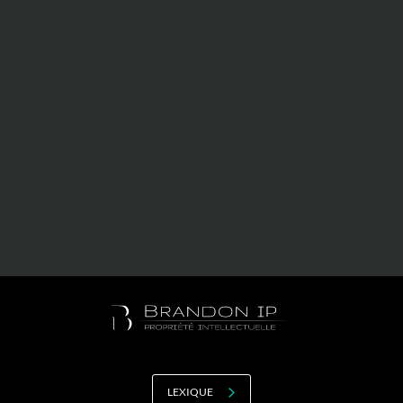
Valorisation
Douanes
RGPD
Formation
Histoire
De A à Z, ou presque
La différence
Nos distinctions
Réseau international
Nos partenaires
LEXIQUE