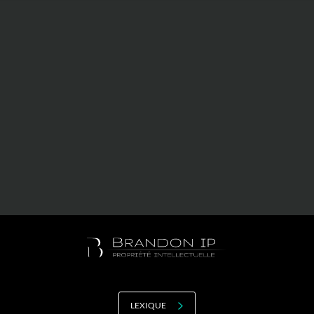
Valorisation
Douanes
RGPD
Formation
Histoire
De A à Z, ou presque
La différence
Nos distinctions
Réseau international
Nos partenaires
LEXIQUE