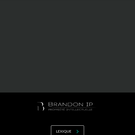
Valorisation
Douanes
RGPD
Formation
Histoire
De A à Z, ou presque
La différence
Nos distinctions
Réseau international
Nos partenaires
LEXIQUE