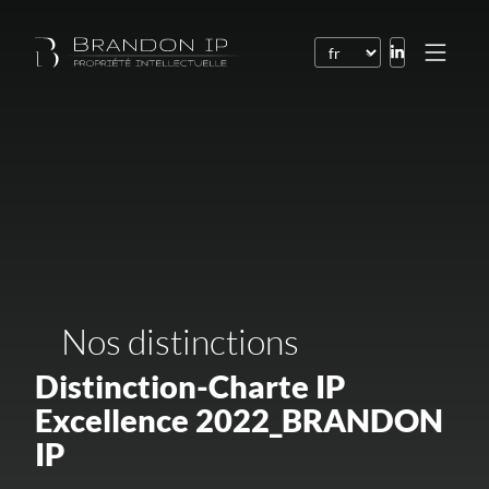
Brevets
Marques
Dessins et modèles
Droit de l’Internet
Noms de domaine
Nos distinctions
Droits d’auteur
Logiciels
Distinction-Charte IP
Excellence 2022_BRANDON
Contrats
IP
Litiges