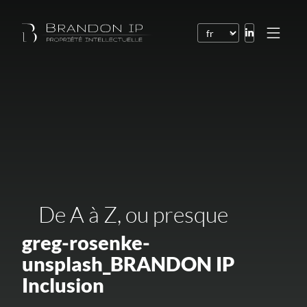
Brevets
Marques
Dessins et modèles
Droit de l’Internet
Noms de domaine
De A à Z, ou presque
Droits d’auteur
Logiciels
greg-rosenke-
unsplash_BRANDON IP
Contrats
Inclusion
Litiges