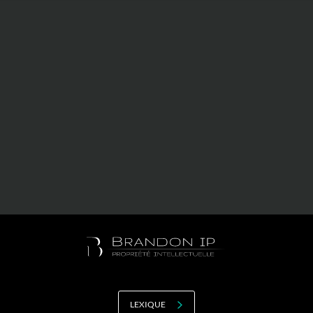
Valorisation
Douanes
RGPD
Formation
Histoire
De A à Z, ou presque
La différence
Nos distinctions
Réseau international
Nos partenaires
LEXIQUE