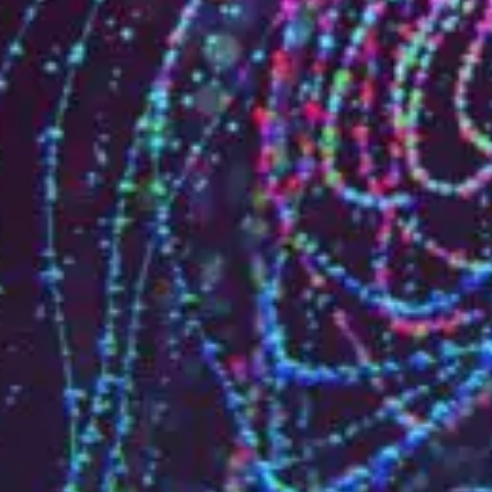
Qui sommes-nous?
Équipe brevets
Équipe marques
Avocats
Nous rejoindre
TPE / PME / ETI
Start-up
Porteurs de projets
Grands comptes
Laboratoires et Universités