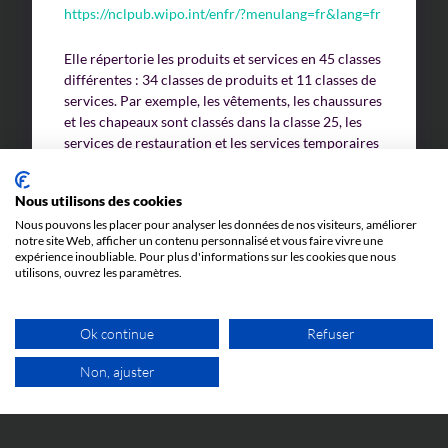
https://nclpub.wipo.int/enfr/?menulang=fr&lang=fr
Elle répertorie les produits et services en 45 classes
différentes : 34 classes de produits et 11 classes de
services. Par exemple, les vêtements, les chaussures
et les chapeaux sont classés dans la classe 25, les
services de restauration et les services temporaires
d’hébergement se trouvent dans la classe 43.
Nous utilisons des cookies
La précision dans la catégorisation des produits et
Nous pouvons les placer pour analyser les données de nos visiteurs, améliorer
services est essentielle lors du dépôt d’une marque,
notre site Web, afficher un contenu personnalisé et vous faire vivre une
elle assure que les droits de la marque sont
expérience inoubliable. Pour plus d'informations sur les cookies que nous
clairement définis dans les domaines commerciaux
utilisons, ouvrez les paramètres.
pertinents. Une classification précise peut
également permettre d’éviter certains conflits avec
Ok continue
Refuser
des marques antérieures enregistrées dans des
classes identiques.
Non, ajuster
1ER RDV GRATUIT
Le rôle du Conseil en propriété industrielle (CPI)
spécialisé en marques est d’accompagner ses clients
dans le choix de la classification la mieux