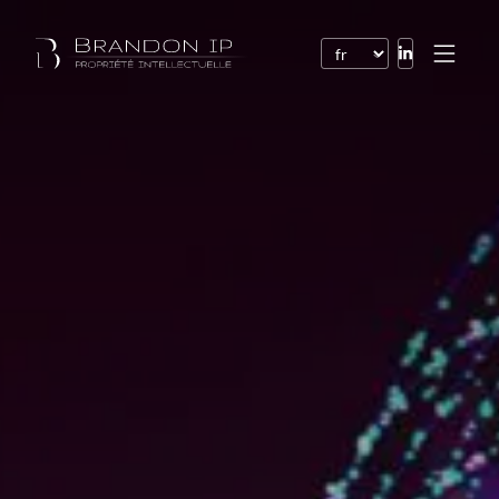
Brevets
Marques
Dessins et modèles
Droit de l’Internet
Noms de domaine
Droits d’auteur
Logiciels
Contrats
Litiges