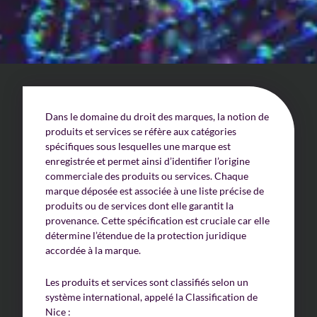
Un enjeu stratégique
Valorisation financière
Valorisation économique
Dans le domaine du droit des marques, la notion de
Évaluation de préjudice
produits et services se réfère aux catégories
spécifiques sous lesquelles une marque est
Soutien à l’innovation
enregistrée et permet ainsi d’identifier l’origine
commerciale des produits ou services. Chaque
marque déposée est associée à une liste précise de
produits ou de services dont elle garantit la
provenance. Cette spécification est cruciale car elle
détermine l’étendue de la protection juridique
accordée à la marque.
Les produits et services sont classifiés selon un
système international, appelé la Classification de
Nice :