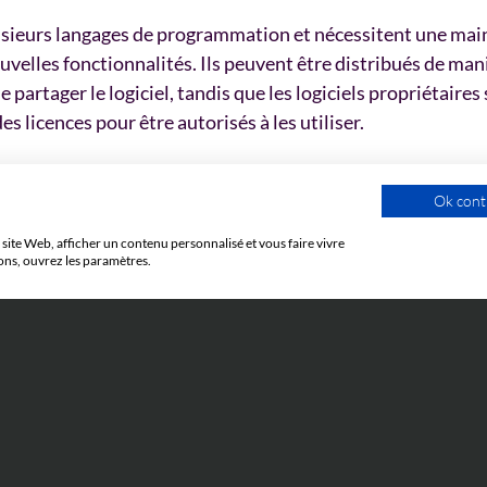
usieurs langages de programmation et nécessitent une main
elles fonctionnalités. Ils peuvent être distribués de manièr
partager le logiciel, tandis que les logiciels propriétaires 
 licences pour être autorisés à les utiliser.
s presque tous les domaines de notre vie quotidienne et prof
Ok cont
nt possibles.
site Web, afficher un contenu personnalisé et vous faire vivre
ons, ouvrez les paramètres.