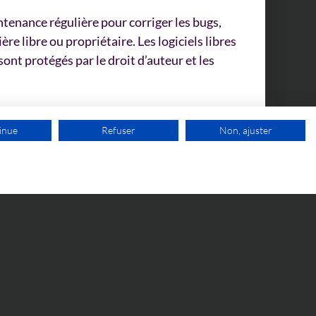
tenance régulière pour corriger les bugs,
e libre ou propriétaire. Les logiciels libres
sont protégés par le droit d’auteur et les
essionnelle, ils nous facilitent certaines
inue
Refuser
Non, ajuster
1ER RDV GRATUIT