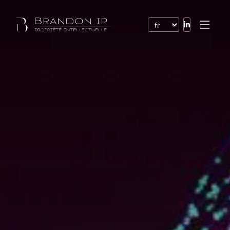
Brevets
Marques
Dessins et modèles
Droit de l’Internet
Noms de domaine
Droits d’auteur
Logiciels
Contrats
Litiges