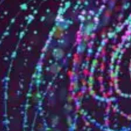
Qui sommes-nous?
Équipe brevets
Équipe marques
Avocats
Nous rejoindre
TPE / PME / ETI
Start-up
Porteurs de projets
Grands comptes
Laboratoires et Universités