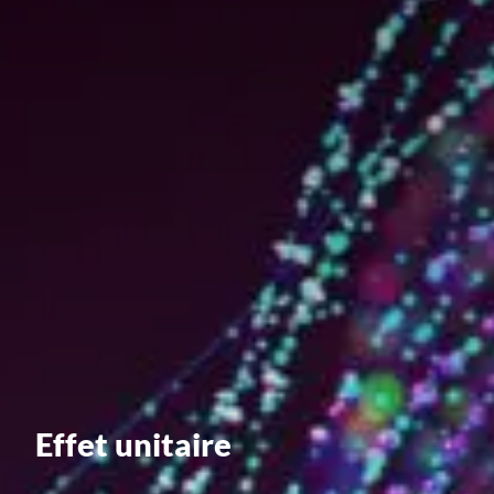
Valorisation
Douanes
RGPD
Formation
Histoire
De A à Z, ou presque
La différence
Nos distinctions
Réseau international
Effet unitaire
Nos partenaires