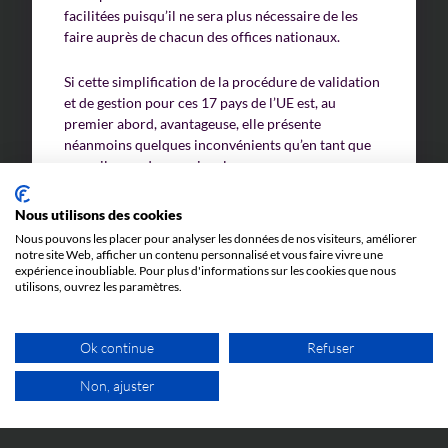
facilitées puisqu’il ne sera plus nécessaire de les
faire auprès de chacun des offices nationaux.
Si cette simplification de la procédure de validation
et de gestion pour ces 17 pays de l’UE est, au
premier abord, avantageuse, elle présente
néanmoins quelques inconvénients qu’en tant que
conseil nous devons signaler.
Le premier est directement lié au Brexit : le
Nous utilisons des cookies
Royaume-Uni n’étant plus membre de l’UE, dans
Nous pouvons les placer pour analyser les données de nos visiteurs, améliorer
le cas où vous souhaiteriez y protéger votre
notre site Web, afficher un contenu personnalisé et vous faire vivre une
invention
, il est toujours nécessaire de faire les
expérience inoubliable. Pour plus d'informations sur les cookies que nous
utilisons, ouvrez les paramètres.
démarches de validation classique auprès de
l’Office de la propriété intellectuelle britannique
(UKIPO).
Ok continue
Refuser
Le brevet européen à effet unitaire est par
définition « unitaire ». Ainsi, dans le cas où une
Non, ajuster
procédure de nullité prospérerait auprès de la
1ER RDV GRATUIT
Juridiction Unifiée du Brevet (JUB) qui est
compétente en la matière, le brevet unitaire peut