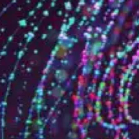
Qui sommes-nous?
Équipe brevets
Équipe marques
Avocats
Nous rejoindre
TPE / PME / ETI
Start-up
Porteurs de projets
Grands comptes
Laboratoires et Universités