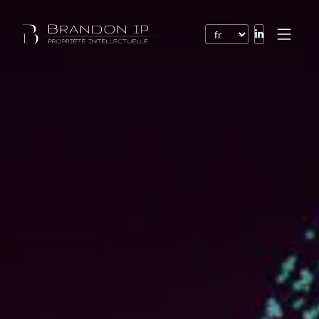
Brevets
Marques
Dessins et modèles
Droit de l’Internet
Noms de domaine
Droits d’auteur
Logiciels
Contrats
Litiges