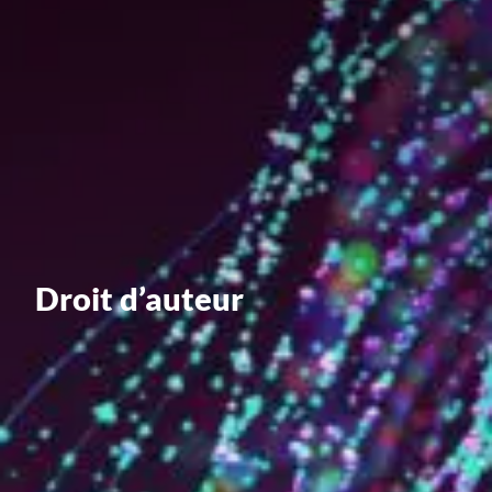
Valorisation
Douanes
RGPD
Formation
Histoire
De A à Z, ou presque
Droit d’auteur
La différence
Nos distinctions
Réseau international
Nos partenaires