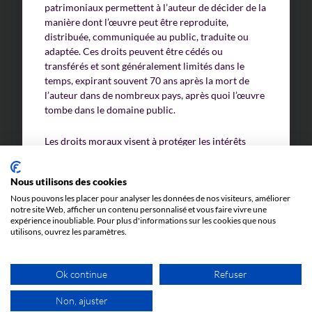
patrimoniaux permettent à l’auteur de décider de la
manière dont l’œuvre peut être reproduite,
distribuée, communiquée au public, traduite ou
adaptée. Ces droits peuvent être cédés ou
transférés et sont généralement limités dans le
temps, expirant souvent 70 ans après la mort de
l’auteur dans de nombreux pays, après quoi l’œuvre
tombe dans le domaine public.
Les droits moraux visent à protéger les intérêts
personnels et la réputation de l’auteur. Ils
comprennent le droit à la paternité de l’œuvre, le
Nous utilisons des cookies
droit au respect de l’œuvre (c’est-à-dire le droit de
Nous pouvons les placer pour analyser les données de nos visiteurs, améliorer
s’opposer à toute modification de l’œuvre qui serait
notre site Web, afficher un contenu personnalisé et vous faire vivre une
préjudiciable à son honneur ou à sa réputation) et le
expérience inoubliable. Pour plus d'informations sur les cookies que nous
droit de retrait ou de repentir qui permet à l’auteur
utilisons, ouvrez les paramètres.
de retirer l’œuvre du commerce ou d’en suspendre
la publication.
Ok continue
Refuser
Les droits d’auteur naissent dès la création de
Non, ajuster
l’œuvre et ne nécessitent pas de formalités