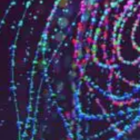
Qui sommes-nous?
Équipe brevets
Équipe marques
Avocats
Nous rejoindre
TPE / PME / ETI
Start-up
Porteurs de projets
Grands comptes
Laboratoires et Universités