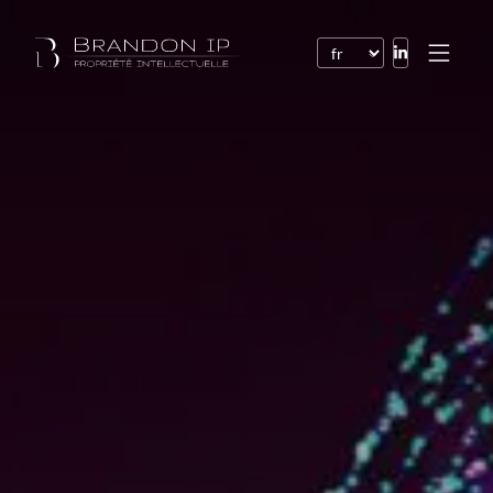
Brevets
Marques
Dessins et modèles
Droit de l’Internet
Noms de domaine
Droits d’auteur
Logiciels
Contrats
Litiges