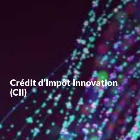
Valorisation
Douanes
RGPD
Formation
Histoire
De A à Z, ou presque
Crédit d’Impôt Innovation
La différence
(CII)
Nos distinctions
Réseau international
Nos partenaires