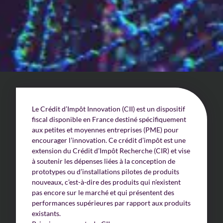
Un enjeu stratégique
Valorisation financière
Valorisation économique
Évaluation de préjudice
Soutien à l’innovation
Le Crédit d’Impôt Innovation (CII) est un dispositif
fiscal disponible en France destiné spécifiquement
aux petites et moyennes entreprises (PME) pour
encourager l’innovation. Ce crédit d’impôt est une
extension du Crédit d’Impôt Recherche (CIR) et vise
à soutenir les dépenses liées à la conception de
prototypes ou d’installations pilotes de produits
nouveaux, c’est-à-dire des produits qui n’existent
pas encore sur le marché et qui présentent des
performances supérieures par rapport aux produits
existants.