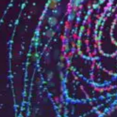
Qui sommes-nous?
Équipe brevets
Équipe marques
Avocats
Nous rejoindre
TPE / PME / ETI
Start-up
Porteurs de projets
Grands comptes
Laboratoires et Universités