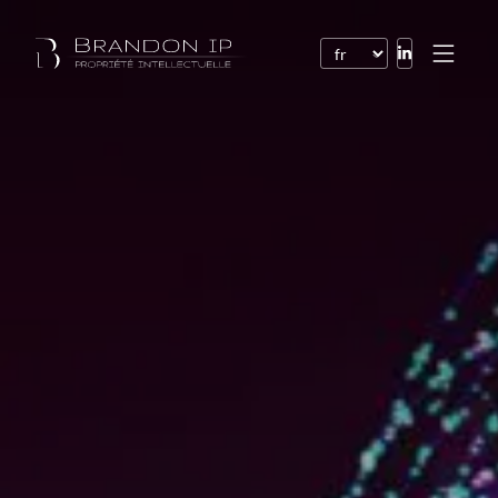
Brevets
Marques
Dessins et modèles
Droit de l’Internet
Noms de domaine
Droits d’auteur
Logiciels
Contrats
Litiges