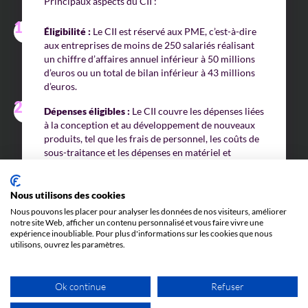
Principaux aspects du CII :
Éligibilité :
Le CII est réservé aux PME, c’est-à-dire
aux entreprises de moins de 250 salariés réalisant
un chiffre d’affaires annuel inférieur à 50 millions
d’euros ou un total de bilan inférieur à 43 millions
d’euros.
Dépenses éligibles :
Le CII couvre les dépenses liées
à la conception et au développement de nouveaux
produits, tel que les frais de personnel, les coûts de
sous-traitance et les dépenses en matériel et
logiciels nécessaires à la conception des prototypes.
Taux de crédit :
Le CII permet de bénéficier d’un
Nous utilisons des cookies
crédit d’impôt de 20% des dépenses éligibles, avec
Nous pouvons les placer pour analyser les données de nos visiteurs, améliorer
un plafond fixé à 400 000 euros par an.
notre site Web, afficher un contenu personnalisé et vous faire vivre une
expérience inoubliable. Pour plus d'informations sur les cookies que nous
Utilisation :
Comme le CIR, le CII permet de réduire
utilisons, ouvrez les paramètres.
l’impôt dû par l’entreprise. Si le montant du crédit
d’impôt dépasse l’impôt dû, l’excédent peut être
remboursé ou reporté sur les années suivantes.
Ok continue
Refuser