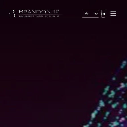
Brevets
Marques
Dessins et modèles
Droit de l’Internet
Noms de domaine
Droits d’auteur
Logiciels
Contrats
Litiges