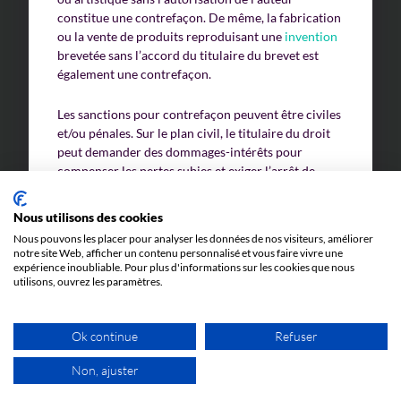
constitue une contrefaçon. De même, la fabrication
ou la vente de produits reproduisant une
invention
brevetée sans l’accord du titulaire du brevet est
également une contrefaçon.
Les sanctions pour contrefaçon peuvent être civiles
et/ou pénales. Sur le plan civil, le titulaire du droit
peut demander des dommages-intérêts pour
compenser les pertes subies et exiger l’arrêt de
l’utilisation illicite. Sur le plan pénal, la contrefaçon
peut entraîner des amendes et des peines
Nous utilisons des cookies
d’emprisonnement car elle est considérée comme
Nous pouvons les placer pour analyser les données de nos visiteurs, améliorer
une infraction.
notre site Web, afficher un contenu personnalisé et vous faire vivre une
expérience inoubliable. Pour plus d'informations sur les cookies que nous
utilisons, ouvrez les paramètres.
La contrefaçon ne se limite pas aux biens matériels ;
elle peut aussi concerner des services, des logiciels
ou des œuvres numériques. Elle est souvent
Ok continue
Refuser
associée à des pratiques frauduleuses qui portent
atteinte aux intérêts économiques des créateurs et
Non, ajuster
des entreprises.
1ER RDV GRATUIT