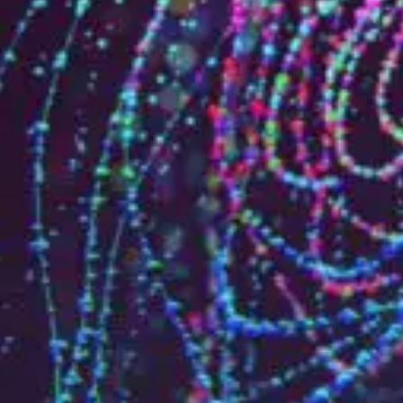
Qui sommes-nous?
Équipe brevets
Équipe marques
Avocats
Nous rejoindre
TPE / PME / ETI
Start-up
Porteurs de projets
Grands comptes
Laboratoires et Universités