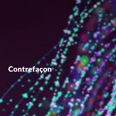
Valorisation
Douanes
RGPD
Formation
Histoire
De A à Z, ou presque
Contrefaçon
La différence
Nos distinctions
Réseau international
Nos partenaires