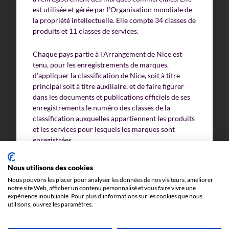
est utilisée et gérée par l’Organisation mondiale de
la propriété intellectuelle. Elle compte 34 classes de
Un enjeu stratégique
produits et 11 classes de services.
Valorisation financière
Chaque pays partie à l’Arrangement de Nice est
tenu, pour les enregistrements de marques,
Valorisation économique
d’appliquer la classification de Nice, soit à titre
principal soit à titre auxiliaire, et de faire figurer
Évaluation de préjudice
dans les documents et publications officiels de ses
enregistrements le numéro des classes de la
Soutien à l’innovation
classification auxquelles appartiennent les produits
et les services pour lesquels les marques sont
enregistrées.
Une nouvelle édition est publiée tous les cinq ans et,
Nous utilisons des cookies
depuis 2013, une nouvelle version de chaque
Nous pouvons les placer pour analyser les données de nos visiteurs, améliorer
édition est publiée chaque année et entre en
notre site Web, afficher un contenu personnalisé et vous faire vivre une
vigueur le 1er janvier.
expérience inoubliable. Pour plus d'informations sur les cookies que nous
utilisons, ouvrez les paramètres.