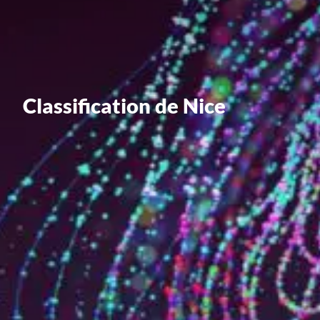
Valorisation
Douanes
RGPD
Formation
Classification de Nice
Histoire
De A à Z, ou presque
La différence
Nos distinctions
Réseau international
Nos partenaires