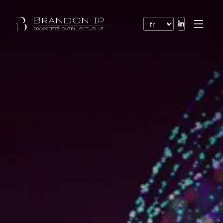
Brevets
Marques
Dessins et modèles
Droit de l’Internet
Noms de domaine
Droits d’auteur
Logiciels
Contrats
Litiges