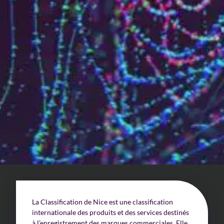
Qui sommes-nous?
Équipe brevets
Équipe marques
Avocats
Nous rejoindre
TPE / PME / ETI
Start-up
Porteurs de projets
Grands comptes
La Classification de Nice est une classification
Laboratoires et Universités
internationale des produits et des services destinés
à l’enregistrement des marques commerciales. Elle