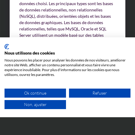
données choisi. Les principaux types sont les bases
de données relationnelles, non relationnelles
(NoSQL), distribuées, orientées objets et les bases
de données graphiques. Les bases de données
relationnelles, telles que MySQL, Oracle et SQL
Server utilisent un modèle basé sur des tables
reliées entre elles par des relations et elles sont
manipulées à l’aide de SQL (Structured Query
Nous utilisons des cookies
Language), un langage de programmation standard
pour gérer et interroger les données.
Nous pouvons les placer pour analyser les données de nos visiteurs, améliorer
notre site Web, afficher un contenu personnalisé et vous faire vivre une
expérience inoubliable. Pour plus d'informations sur les cookies que nous
Les bases de données non relationnelles (NoSQL)
utilisons, ouvrez les paramètres.
telles que MongoDB et Cassandra sont conçues
pour gérer de grands volumes de données
distribuées de manière flexible sans schéma fixe, ce
Ok continue
Refuser
qui les rend très utiles pour les applications
Non, ajuster
nécessitant une grande évolutivité et une gestion
1ER RDV GRATUIT
efficace de types de données variés.
Outre le stockage de données, les systèmes de
gestion de bases de données (SGBD) offrent des