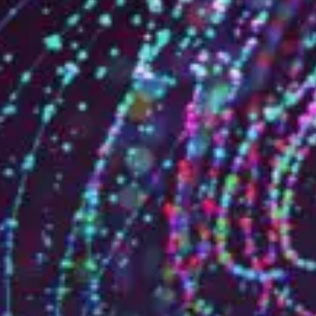
Qui sommes-nous?
Équipe brevets
Équipe marques
Avocats
Nous rejoindre
TPE / PME / ETI
Start-up
Porteurs de projets
Grands comptes
Laboratoires et Universités