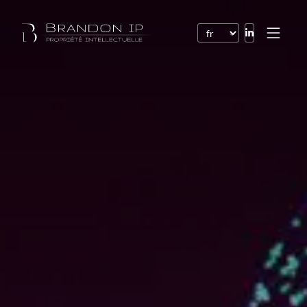
Brevets
Marques
Dessins et modèles
Droit de l’Internet
Noms de domaine
Droits d’auteur
Logiciels
Contrats
Litiges