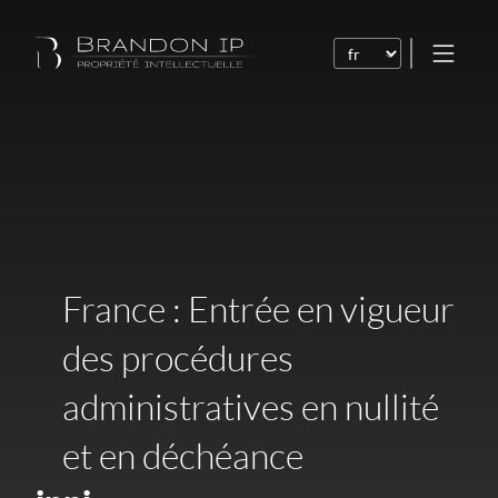
Brevets
Marques
Dessins et modèles
Droit de l’Internet
Noms de domaine
France : Entrée en vigueur
Droits d’auteur
des procédures
Logiciels
administratives en nullité
Contrats
et en déchéance
Litiges