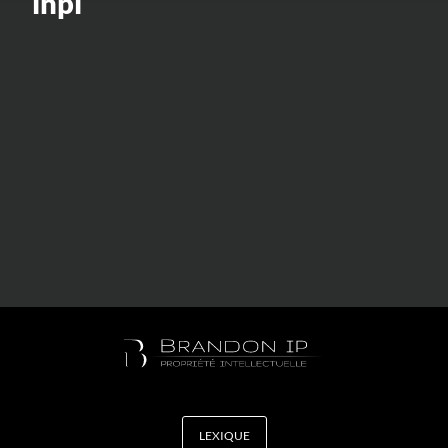
inpi
Valorisation
Douanes
RGPD
Formation
Histoire
De A à Z, ou presque
La différence
Nos distinctions
Réseau international
Nos partenaires
LEXIQUE