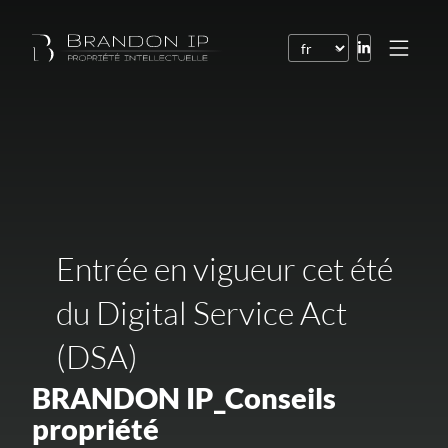
Brevets
Marques
Dessins et modèles
Droit de l’Internet
Entrée en vigueur cet été
Noms de domaine
du Digital Service Act
Droits d’auteur
Logiciels
(DSA)
Contrats
BRANDON IP_Conseils
Litiges
propriété