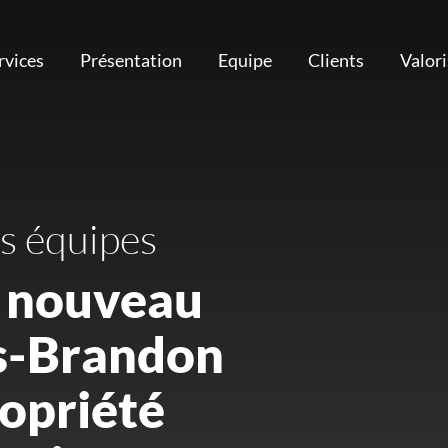
rvices
Présentation
Equipe
Clients
Valor
s équipes
u nouveau
es-Brandon
priété