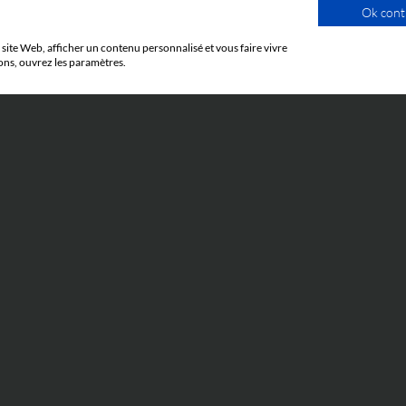
Ok cont
SUBMIT
site Web, afficher un contenu personnalisé et vous faire vivre
ons, ouvrez les paramètres.
LEXICON
CU