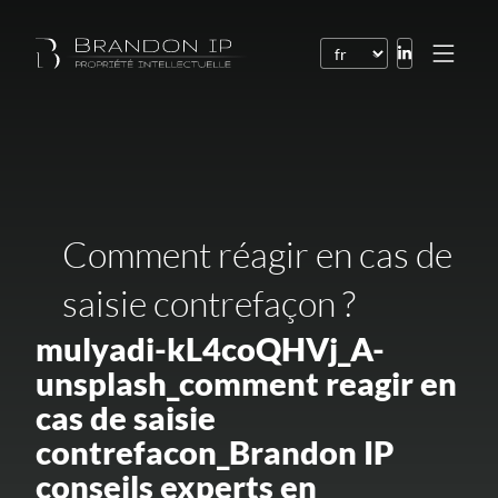
Brevets
Marques
Dessins et modèles
Comment réagir en cas de
Droit de l’Internet
saisie contrefaçon ?
Noms de domaine
Droits d’auteur
mulyadi-kL4coQHVj_A-
unsplash_comment reagir en
Logiciels
cas de saisie
Contrats
contrefacon_Brandon IP
Litiges
conseils experts en