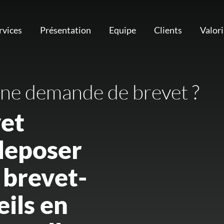
rvices
Présentation
Equipe
Clients
Valor
e demande de brevet ?
vet
deposer
brevet-
ils en