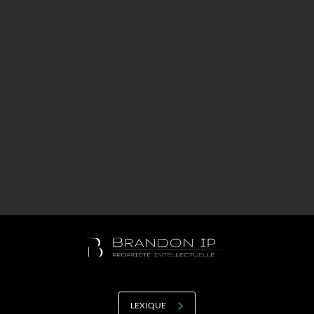
Valorisation
Douanes
RGPD
Formation
Histoire
De A à Z, ou presque
La différence
Nos distinctions
Réseau international
Nos partenaires
LEXIQUE