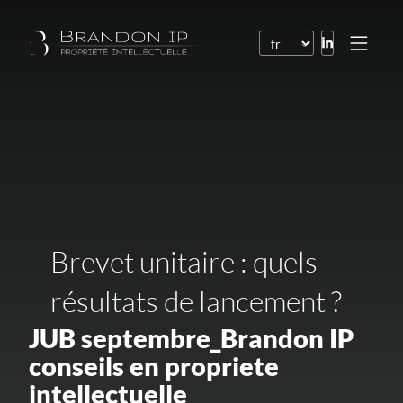
Brevets
Marques
Dessins et modèles
Droit de l’Internet
Noms de domaine
Brevet unitaire : quels
Droits d’auteur
résultats de lancement ?
Logiciels
JUB septembre_Brandon IP
Contrats
conseils en propriete
Litiges
intellectuelle