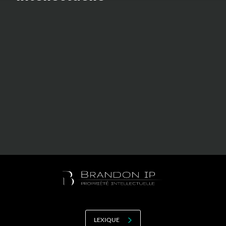
Valorisation
Douanes
RGPD
Formation
Histoire
De A à Z, ou presque
La différence
Nos distinctions
Réseau international
Nos partenaires
LEXIQUE