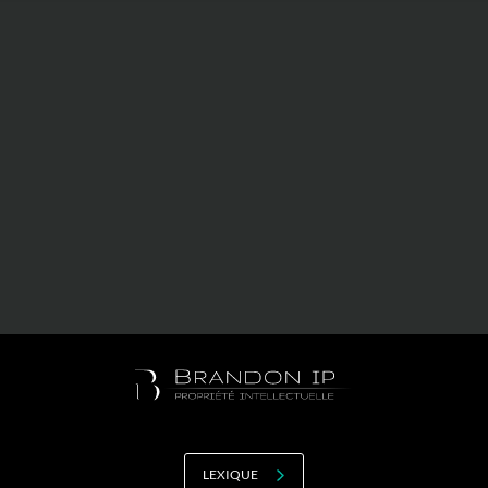
Valorisation
Douanes
RGPD
Formation
Histoire
De A à Z, ou presque
La différence
Nos distinctions
Réseau international
Nos partenaires
LEXIQUE