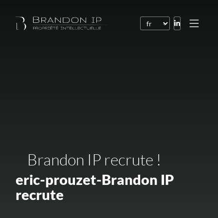
Brevets
Marques
Dessins et modèles
Droit de l’Internet
Noms de domaine
Droits d’auteur
Brandon IP recrute !
Logiciels
eric-prouzet-Brandon IP
Contrats
recrute
Litiges