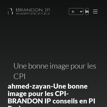
Brevets
Marques
Dessins et modèles
Droit de l’Internet
Une bonne image pour les
Noms de domaine
Droits d’auteur
CPI
Logiciels
ahmed-zayan-Une bonne
Contrats
image pour les CPI-
BRANDON IP conseils en PI
Litiges