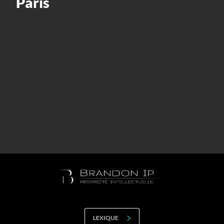
Paris
Valorisation
Douanes
RGPD
Formation
Histoire
De A à Z, ou presque
La différence
Nos distinctions
Réseau international
Nos partenaires
LEXIQUE