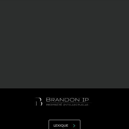
Valorisation
Douanes
RGPD
Formation
Histoire
De A à Z, ou presque
La différence
Nos distinctions
Réseau international
Nos partenaires
LEXIQUE