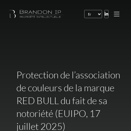
Brevets
Marques
Dessins et modèles
Droit de l’Internet
Protection de l’association
Noms de domaine
de couleurs de la marque
Droits d’auteur
RED BULL du fait de sa
Logiciels
notoriété (EUIPO, 17
Contrats
Litiges
juillet 2025)