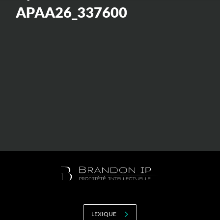
Valorisation
APAA26_337600
Douanes
RGPD
Formation
Histoire
De A à Z, ou presque
La différence
Nos distinctions
Réseau international
Nos partenaires
LEXIQUE